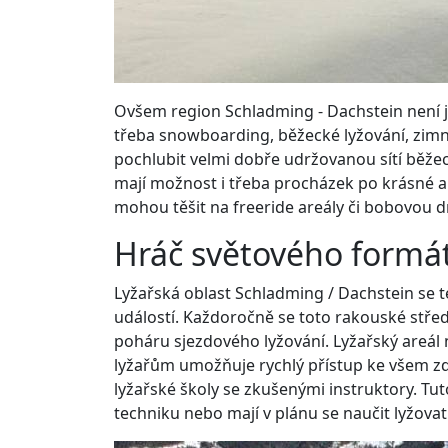
Ovšem region Schladming - Dachstein není j
třeba snowboarding, běžecké lyžování, zimní
pochlubit velmi dobře udržovanou sítí běžeck
mají možnost i třeba procházek po krásné a z
mohou těšit na freeride areály či bobovou d
Hráč světového formá
Lyžařská oblast Schladming / Dachstein se 
událostí. Každoročně se toto rakouské stře
poháru sjezdového lyžování. Lyžařský areá
lyžařům umožňuje rychlý přístup ke všem zd
lyžařské školy se zkušenými instruktory. Tut
techniku nebo mají v plánu se naučit lyžova