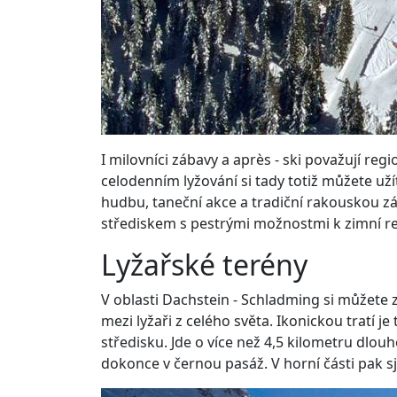
I milovníci zábavy a après - ski považují reg
celodenním lyžování si tady totiž můžete uží
hudbu, taneční akce a tradiční rakouskou z
střediskem s pestrými možnostmi k zimní re
Lyžařské terény
V oblasti Dachstein - Schladming si můžete 
mezi lyžaři z celého světa. Ikonickou tratí je
středisku. Jde o více než 4,5 kilometru dlouh
dokonce v černou pasáž. V horní části pak sj