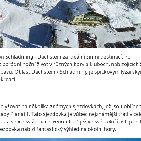
ion Schladming - Dachstein za ideální zimní destinací. Po
t parádní noční život v různých bary a klubech, nabízejících 
ábavu. Oblast Dachstein / Schladming je špičkovým lyžařsk
kreaci.
zalyžovat na několika známých sjezdovkách, jež jsou oblíbe
 tady Planai 1. Tato sjezdovka je vůbec nejznámější tratí v ce
ou a velice svižnou červenou trať, jež ve své dolní části přec
ezdovka nabízí fantastický výhled na okolní hory.