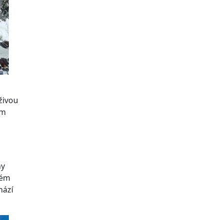
živou
ým
ny
lém
hází