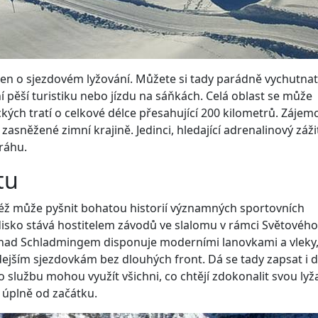
en o sjezdovém lyžování. Můžete si tady parádně vychutnat
 pěší turistiku nebo jízdu na sáňkách. Celá oblast se může
ých tratí o celkové délce přesahující 200 kilometrů. Zájemc
asněžené zimní krajině. Jedinci, hledající adrenalinový záži
ráhu.
tu
též může pyšnit bohatou historií významných sportovních
disko stává hostitelem závodů ve slalomu v rámci Světového
l nad Schladmingem disponuje moderními lanovkami a vleky,
ejším sjezdovkám bez dlouhých front. Dá se tady zapsat i 
o službu mohou využít všichni, co chtějí zdokonalit svou ly
t úplně od začátku.