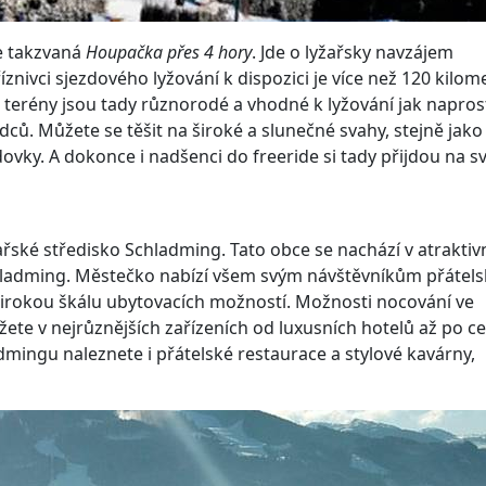
je takzvaná
Houpačka přes 4 hory
. Jde o lyžařsky navzájem
znivci sjezdového lyžování k dispozici je více než 120 kilom
 terény jsou tady různorodé a vhodné k lyžování jak napro
dců. Můžete se těšit na široké a slunečné svahy, stejně jako
ovky. A dokonce i nadšenci do freeride si tady přijdou na sv
žařské středisko Schladming. Tato obce se nachází v atraktiv
 Schladming. Městečko nabízí všem svým návštěvníkům přátel
 širokou škálu ubytovacích možností. Možnosti nocování ve
ete v nejrůznějších zařízeních od luxusních hotelů až po c
mingu naleznete i přátelské restaurace a stylové kavárny,