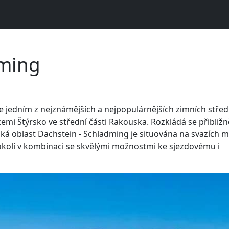
dming
e jedním z nejznámějších a nejpopulárnějších zimních střed
 zemi Štýrsko ve střední části Rakouska. Rozkládá se přibližn
ká oblast Dachstein - Schladming je situována na svazích 
 okolí v kombinaci se skvělými možnostmi ke sjezdovému i