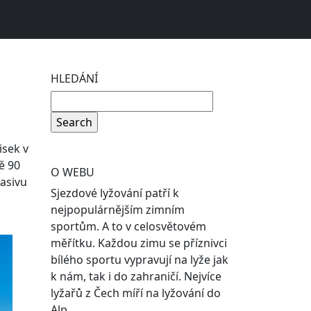
HLEDÁNÍ
isek v
ě 90
O WEBU
masivu
Sjezdové lyžování patří k
nejpopulárnějším zimním
sportům. A to v celosvětovém
měřítku. Každou zimu se příznivci
bílého sportu vypravují na lyže jak
k nám, tak i do zahraničí. Nejvíce
lyžařů z Čech míří na lyžování do
Alp.