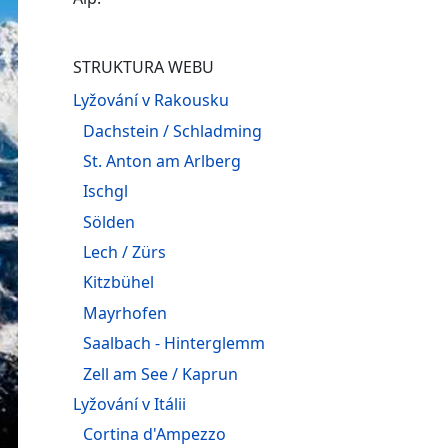
STRUKTURA WEBU
Lyžování v Rakousku
Dachstein / Schladming
St. Anton am Arlberg
Ischgl
Sölden
Lech / Zürs
Kitzbühel
Mayrhofen
Saalbach - Hinterglemm
Zell am See / Kaprun
Lyžování v Itálii
Cortina d'Ampezzo