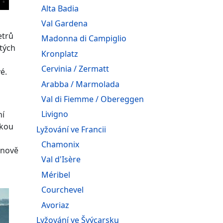
Alta Badia
Val Gardena
etrů
Madonna di Campiglio
stých
Kronplatz
Cervinia / Zermatt
é.
Arabba / Marmolada
Val di Fiemme / Obereggen
Livigno
ní
skou
Lyžování ve Francii
Chamonix
enově
Val d'Isère
Méribel
Courchevel
Avoriaz
Lyžování ve Švýcarsku