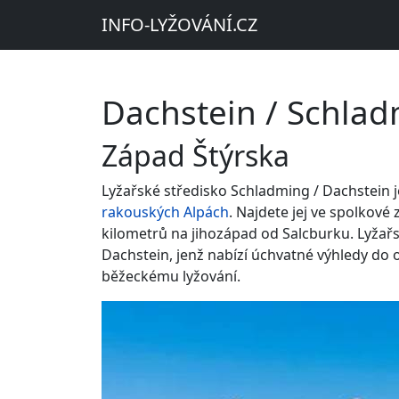
INFO-LYŽOVÁNÍ.CZ
Dachstein / Schla
Západ Štýrska
Lyžařské středisko Schladming / Dachstein j
rakouských Alpách
. Najdete jej ve spolkové
kilometrů na jihozápad od Salcburku. Lyžařs
Dachstein, jenž nabízí úchvatné výhledy do
běžeckému lyžování.