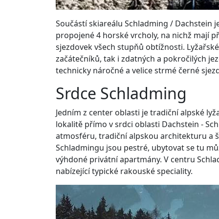
Součástí skiareálu Schladming / Dachstein 
propojené 4 horské vrcholy, na nichž mají pří
sjezdovek všech stupňů obtížnosti. Lyžařské
začátečníků, tak i zdatných a pokročilých jez
technicky náročné a velice strmé černé sjezd
Srdce Schladming
Jedním z center oblasti je tradiční alpské ly
lokalitě přímo v srdci oblasti Dachstein -
atmosféru, tradiční alpskou architekturu a
Schladmingu jsou pestré, ubytovat se tu můž
výhdoné privátní apartmány. V centru Schlad
nabízející typické rakouské speciality.