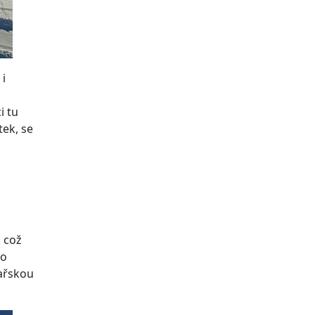
 i
i tu
tek, se
 což
do
žařskou